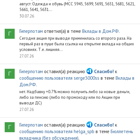
август: Одежда и обувь (МСС 5945, 5699, 5691, 5651, 5681, 5621,
5661, 5641, 5631...
30.07.26
Гиперпотам
ответил(а) в теме
Вклады в Дом.РФ
.
Г
Сегодня акция при выводе применилась со второго раза. На
первый раз в пуше была ссылка на открытие вклада на общих
условиях. Т.е. лишняя...
27.07.26
Гиперпотам
оставил(а) реакцию
Спасибо!
к
Г
сообщению пользователя serge3000ss
в теме
Вклады в
Дом.РФ
.
нет. Надбавку +0.7% можно получить либо за новые деньги,
либо за пенсию (либо по промокоду или по Акции при
выводе ДС)
27.07.26
Гиперпотам
оставил(а) реакцию
Спасибо!
к
Г
сообщению пользователя helga_spb
в теме
Бюллетень
вкладчика (без обсуждения)
.