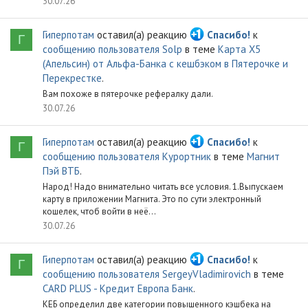
30.07.26
Гиперпотам
оставил(а) реакцию
Спасибо!
к
Г
сообщению пользователя Solp
в теме
Карта X5
(Апельсин) от Альфа-Банка с кешбэком в Пятерочке и
Перекрестке
.
Вам похоже в пятерочке рефералку дали.
30.07.26
Гиперпотам
оставил(а) реакцию
Спасибо!
к
Г
сообщению пользователя Курортник
в теме
Магнит
Пэй ВТБ
.
Народ! Надо внимательно читать все условия. 1.Выпускаем
карту в приложении Магнита. Это по сути электронный
кошелек, чтоб войти в неё...
30.07.26
Гиперпотам
оставил(а) реакцию
Спасибо!
к
Г
сообщению пользователя SergeyVladimirovich
в теме
CARD PLUS - Кредит Европа Банк
.
КЕБ определил две категории повышенного кэшбека на