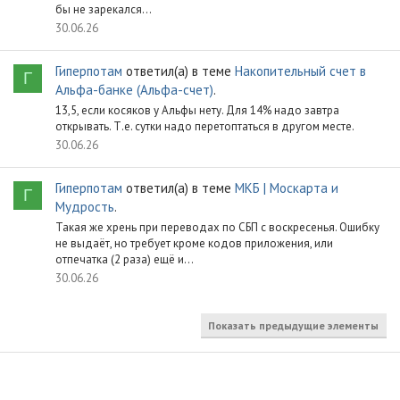
бы не зарекался...
30.06.26
Гиперпотам
ответил(а) в теме
Накопительный счет в
Г
Альфа-банке (Альфа-счет)
.
13,5, если косяков у Альфы нету. Для 14% надо завтра
открывать. Т.е. сутки надо перетоптаться в другом месте.
30.06.26
Гиперпотам
ответил(а) в теме
МКБ | Москарта и
Г
Мудрость
.
Такая же хрень при переводах по СБП с воскресенья. Ошибку
не выдаёт, но требует кроме кодов приложения, или
отпечатка (2 раза) ещё и...
30.06.26
Показать предыдущие элементы