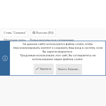
Cтиль "Склянки"
Russian (RU)
Обратная связь
Пользовательское соглашение
На данном сайте используются файлы cookie, чтобы
Политика конфиденциальности
Помощь
Главная
R
персонализировать контент и сохранить Ваш вход в систему, если
S
Вы зарегистрируетесь.
S
Продолжая использовать этот сайт, Вы соглашаетесь на
использование наших файлов cookie.
®
Community platform by XenForo
© 2010-2023 XenForo Ltd.
|
Style by
ThemeHouse
Принять
Узнать больше...
Локализация от
XenForo.Info
Сверху
Снизу