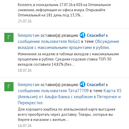
Коллеги, в понедельник 27.07.26 в КЕБ на Оптимальном
снижение, информация из офиса вчера. Открывайте
Оптимальный на 181 день под 13,5%...
25.07.26
Гиперпотам
оставил(а) реакцию
Спасибо!
к
Г
сообщению пользователя NoGo1
в теме
Обсуждение
вкладов с максимальными процентами в рублях
.
Изменения за неделю в таблице вкладов с максимальными
процентами в рублях. Средняя годовая ставка ТОП-30
вкладов составила 14,82% (без...
18.07.26
Гиперпотам
оставил(а) реакцию
Спасибо!
к
Г
сообщению пользователя Тата77709
в теме
Карта X5
(Апельсин) от Альфа-Банка с кешбэком в Пятерочке и
Перекрестке
.
Для хорошего кэшбэка по апельсиновой карте выгоднее
всего приобретать через доставку. Товары , которые вы
берете в магазине с желтым...
16.07.26