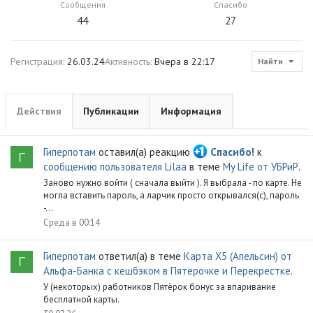
Сообщения
Спасибо
44
27
Регистрация
26.03.24
Активность
Вчера в 22:17
Найти
Действия
Публикации
Информация
Гиперпотам
оставил(а) реакцию
Спасибо!
к
Г
сообщению пользователя Lilaa
в теме
My Life от УБРиР
.
Заново нужно войти ( сначала выйти ). Я выбрала - по карте. Не
могла вставить пароль, а ларчик просто открывался(с), пароль
-...
Среда в 00:14
Гиперпотам
ответил(а) в теме
Карта X5 (Апельсин) от
Г
Альфа-Банка с кешбэком в Пятерочке и Перекрестке
.
У (некоторых) работников Пятёрок бонус за впаривание
бесплатной карты.