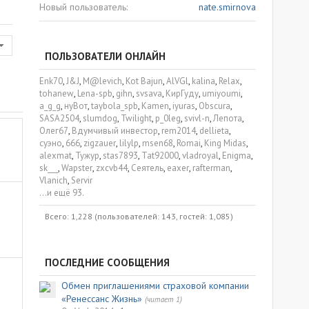
Новый пользователь
nate.smirnova
ПОЛЬЗОВАТЕЛИ ОНЛАЙН
Enk70
J&J
M@levich
Kot Bajun
AlVGl
kalina
Relax
tohanew
Lena-spb
gihn
svsava
КирГуду
umiyoumi
a_g_g
нуВот
taybola_spb
Kamen
iyuras
Obscura
SASA2504
slumdog
Twilight
p_0leg
svivl-n
Лепота
Олег67
Вдумчивый инвестор
rem2014
dellieta
суэно
666
zigzauer
lilylp
msen68
Romai
King Midas
alexmat
Тужур
stas7893
Tat92000
vladroyal
Enigma
sk___
Wapster
zxcvb44
Сеятель
eaxer
rafterman
Vlanich
Servir
...и ещё 93.
Всего: 1,228 (пользователей: 143, гостей: 1,085)
ПОСЛЕДНИЕ СООБЩЕНИЯ
Обмен приглашениями страховой компании
«Ренессанс Жизнь»
(читает 1)