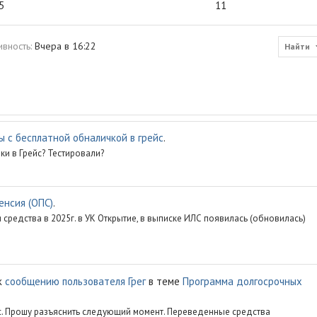
5
11
ивность
Вчера в 16:22
Найти
 с бесплатной обналичкой в грейс
.
ки в Грейс? Тестировали?
енсия (ОПС)
.
 средства в 2025г. в УК Открытие, в выписке ИЛС появилась (обновилась)
к
сообщению пользователя Грег
в теме
Программа долгосрочных
с. Прошу разъяснить следующий момент. Переведенные средства