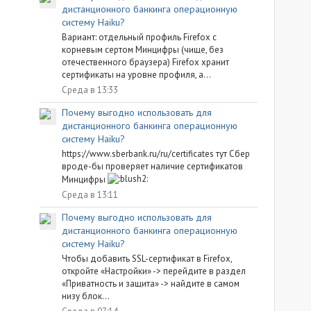
дистанционного банкинга операционную
систему Haiku?
Вариант: отдельный профиль Firefox с
корневым сертом Минцифры (чище, без
отечественного браузера) Firefox хранит
сертификаты на уровне профиля, а...
Среда в 13:33
Почему выгодно использовать для
дистанционного банкинга операционную
систему Haiku?
https://www.sberbank.ru/ru/certificates тут Сбер
вроде-бы проверяет наличие сертификатов
Минцифры
Среда в 13:11
Почему выгодно использовать для
дистанционного банкинга операционную
систему Haiku?
Чтобы добавить SSL-сертификат в Firefox,
откройте «Настройки» -> перейдите в раздел
«Приватность и защита» -> найдите в самом
низу блок...