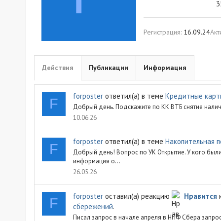
3
Регистрация
16.09.24
Акт
Действия
Публикации
Информация
forposter
ответил(а) в теме
Кредитные карты
F
Добрый день. Подскажите по КК ВТБ снятие налич
10.06.26
forposter
ответил(а) в теме
Накопительная п
F
Добрый день! Вопрос по УК Открытие. У кого были
информация о...
26.05.26
forposter
оставил(а) реакцию
Нравится
F
сбережений
.
Писал запрос в начале апреля в НПФ Сбера запро