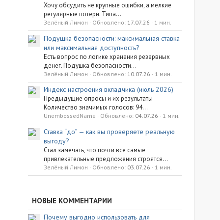
Хочу обсудить не крупные ошибки, а мелкие
регулярные потери. Типа...
Зелёный Лимон
Обновлено:
17.07.26
1 мин.
Подушка безопасности: максимальная ставка
или максимальная доступность?
Есть вопрос по логике хранения резервных
денег. Подушка безопасности...
Зелёный Лимон
Обновлено:
10.07.26
1 мин.
Индекс настроения вкладчика (июль 2026)
Предыдущие опросы и их результаты
Количество значимых голосов: 94...
UnembossedName
Обновлено:
04.07.26
1 мин.
Ставка “до” — как вы проверяете реальную
выгоду?
Стал замечать, что почти все самые
привлекательные предложения строятся...
Зелёный Лимон
Обновлено:
03.07.26
1 мин.
НОВЫЕ КОММЕНТАРИИ
Почему выгодно использовать для