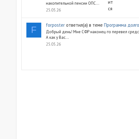
накопительной пенсии ОПС...
25.05.26
forposter
ответил(а) в теме
Программа долг
F
Добрый день! Мне СФР наконец-то перевел средств
А как у Вас...
25.05.26