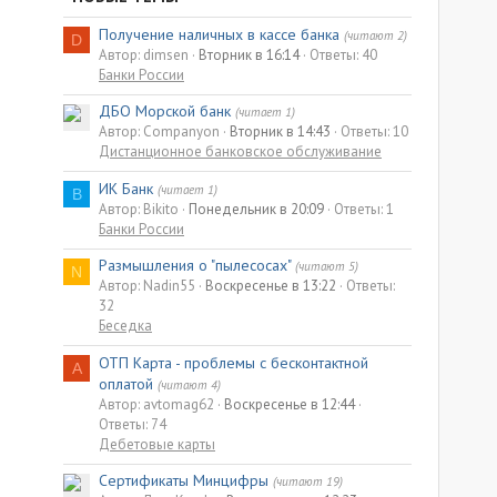
Получение наличных в кассе банка
(читают 2)
D
Автор: dimsen
Вторник в 16:14
Ответы: 40
Банки России
ДБО Морской банк
(читает 1)
Автор: Companyon
Вторник в 14:43
Ответы: 10
Дистанционное банковское обслуживание
ИК Банк
(читает 1)
B
Автор: Bikito
Понедельник в 20:09
Ответы: 1
Банки России
Размышления о "пылесосах"
(читают 5)
N
Автор: Nadin55
Воскресенье в 13:22
Ответы:
32
Беседка
ОТП Карта - проблемы с бесконтактной
A
оплатой
(читают 4)
Автор: avtomag62
Воскресенье в 12:44
Ответы: 74
Дебетовые карты
Сертификаты Минцифры
(читают 19)