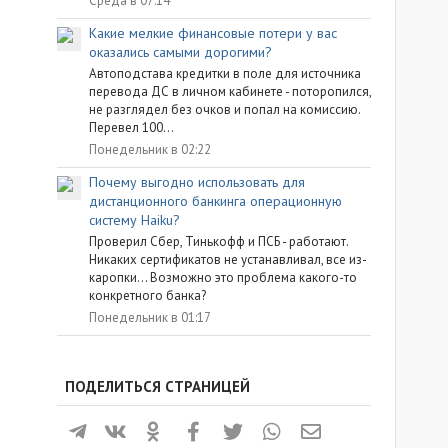
Среда в 07:14
Какие мелкие финансовые потери у вас
оказались самыми дорогими?
Автоподстава кредитки в поле для источника
перевода ДС в личном кабинете - поторопился,
не разглядел без очков и попал на комиссию.
Перевел 100...
Понедельник в 02:22
Почему выгодно использовать для
дистанционного банкинга операционную
систему Haiku?
Проверил Сбер, Тинькофф и ПСБ - работают.
Никаких сертификатов не устанавливал, все из-
каропки... Возможно это проблема какого-то
конкретного банка?
Понедельник в 01:17
ПОДЕЛИТЬСЯ СТРАНИЦЕЙ
Телеграм
ВКонтакте
Одноклассники
Facebook
Twitter
WhatsApp
Электронная почта