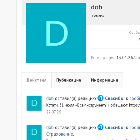
dob
D
Новичок
Сооб
Регистрация
13.01.26
Акт
Действия
Публикации
Информация
dob
оставил(а) реакцию
Спасибо!
к
сооб
D
Кстати, 31 июля «ВсеИнструменты» обещают: https://
22.07.26
dob
оставил(а) реакцию
Спасибо!
к
сооб
D
Страхование
.