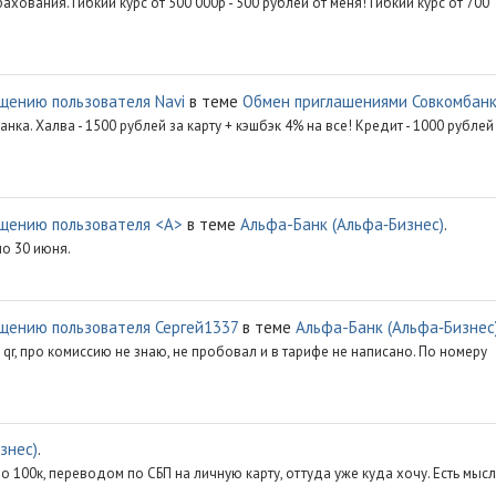
вания. Гибкий курс от 500 000р - 500 рублей от меня! Гибкий курс от 700
щению пользователя Navi
в теме
Обмен приглашениями Совкомбан
. Халва - 1500 рублей за карту + кэшбэк 4% на все! Кредит - 1000 рублей
щению пользователя <A>
в теме
Альфа-Банк (Альфа‑Бизнес)
.
по 30 июня.
щению пользователя Сергей1337
в теме
Альфа-Банк (Альфа‑Бизнес
qr, про комиссию не знаю, не пробовал и в тарифе не написано. По номеру
знес)
.
 100к, переводом по СБП на личную карту, оттуда уже куда хочу. Есть мысл