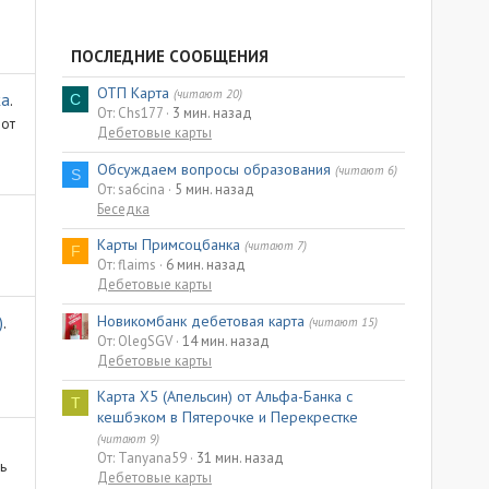
ПОСЛЕДНИЕ СООБЩЕНИЯ
ОТП Карта
(читают 20)
ка
.
C
От: Chs177
3 мин. назад
 от
Дебетовые карты
Обсуждаем вопросы образования
(читают 6)
S
От: sa6cina
5 мин. назад
Беседка
Карты Примсоцбанка
(читают 7)
F
От: flaims
6 мин. назад
Дебетовые карты
Новикомбанк дебетовая карта
)
.
(читают 15)
От: OlegSGV
14 мин. назад
Дебетовые карты
Карта X5 (Апельсин) от Альфа-Банка с
T
кешбэком в Пятерочке и Перекрестке
(читают 9)
От: Tanyana59
31 мин. назад
ь
Дебетовые карты