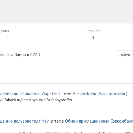
щения
Спасибо
3
4
ивность
Вчера в 07:11
Найти
щению пользователя Wapster
в теме
Альфа-Банк (Альфа‑Бизнес)
.
alfabank.ru/sme/loyalty/alfa-friday/#offer
щению пользователя Navi
в теме
Обмен приглашениями Совкомбан