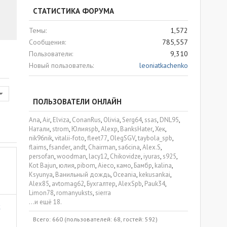
СТАТИСТИКА ФОРУМА
Темы
1,572
Сообщения
785,557
Пользователи
9,310
Новый пользователь
leoniatkachenko
ПОЛЬЗОВАТЕЛИ ОНЛАЙН
Ana
Air
Elviza
ConanRus
Olivia
Serg64
ssas
DNL95
Натали
strom
Юлияspb
Alexp
BanksHater
Хек
nik96nik
vitalii-foto
fleet77
OlegSGV
taybola_spb
flaims
fsander
andt
Chairman
sa6cina
Alex.S
persofan
woodman
lacy12
Chikovidze
iyuras
s925
Kot Bajun
юлия
pibom
Aieco
камо
Бамбр
kalina
Ksyunya
Ванильный дождь
Oceania
kekusankai
Alex85
avtomag62
Бухгалтер
AlexSpb
Pauk34
Limon78
romanyuksts
sierra
...и ещё 18.
к
Всего: 660 (пользователей: 68, гостей: 592)