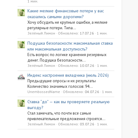
1 мин.
Какие мелкие финансовые потери у вас
оказались самыми дорогими?
Хочу обсудить не крупные ошибки, а мелкие
регулярные потери. Типа...
Зелёный Лимон
Обновлено:
17.07.26
1 мин.
Подушка безопасности: максимальная ставка
или максимальная доступность?
Есть вопрос по логике хранения резервных
денег. Подушка безопасности...
Зелёный Лимон
Обновлено:
10.07.26
1 мин.
Индекс настроения вкладчика (июль 2026)
Предыдущие опросы и их результаты
Количество значимых голосов: 94...
UnembossedName
Обновлено:
04.07.26
1 мин.
Ставка “до” — как вы проверяете реальную
выгоду?
Стал замечать, что почти все самые
привлекательные предложения строятся...
Зелёный Лимон
Обновлено:
03.07.26
1 мин.