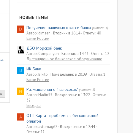
НОВЫЕ ТЕМЫ
к
Получение наличных в кассе банка
(читает 1)
D
Автор: dimsen
Вторник в 16:14
Ответы: 40
Банки России
ДБО Морской банк
Автор: Companyon
Вторник в 14:43
Ответы: 12
Дистанционное банковское обслуживание
ка
.
ИК Банк
B
Автор: Bikito
Понедельник в 20:09
Ответы: 1
Банки России
Размышления о "пылесосах"
(читает 1)
N
ты
Автор: Nadin55
Воскресенье в 13:22
Ответы:
32
Беседка
ОТП Карта - проблемы с бесконтактной
A
оплатой
Автор: avtomag62
Воскресенье в 12:44
Ответы: 77