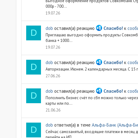
Выгодное оформление продуктов Совкомбанк Страхо
000р - 700...
19.07.26
dob
оставил(а) реакцию
Спасибо!
к
сооб
D
Приглашаю выгодно оформить продукты Совкомбанка
банка + 1000...
19.07.26
dob
оставил(а) реакцию
Спасибо!
к
сооб
D
Авторизации. Июнем. 2 календарных месяца. С 15 
27.06.26
dob
оставил(а) реакцию
Спасибо!
к
сооб
D
Пополнить бизнес счёт по сбп можно только через 
карты или по...
21.06.26
dob
ответил(а) в теме
Альфа-Банк (Альфа‑Би
D
Сейчас самозанятый, входящие платежи в месяц до
перейти на ИП...