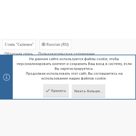
Cтиль "Склянки"
Russian (RU)
Обратная связь
Пользовательское соглашение
На данном сайте используются файлы cookie, чтобы
Политика конфиденциальности
Помощь
Главная
R
персонализировать контент и сохранить Ваш вход в систему, если
S
Вы зарегистрируетесь.
S
Продолжая использовать этот сайт, Вы соглашаетесь на
использование наших файлов cookie.
®
Community platform by XenForo
© 2010-2023 XenForo Ltd.
|
Style by
ThemeHouse
Принять
Узнать больше...
Локализация от
XenForo.Info
Сверху
Снизу