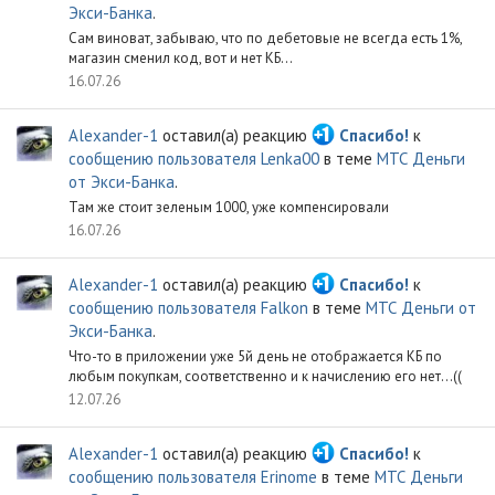
Экси-Банка
.
Сам виноват, забываю, что по дебетовые не всегда есть 1%,
магазин сменил код, вот и нет КБ...
16.07.26
Alexander-1
оставил(а) реакцию
Спасибо!
к
сообщению пользователя Lenka00
в теме
МТС Деньги
от Экси-Банка
.
Там же стоит зеленым 1000, уже компенсировали
16.07.26
Alexander-1
оставил(а) реакцию
Спасибо!
к
сообщению пользователя Falkon
в теме
МТС Деньги от
Экси-Банка
.
Что-то в приложении уже 5й день не отображается КБ по
любым покупкам, соответственно и к начислению его нет...((
12.07.26
Alexander-1
оставил(а) реакцию
Спасибо!
к
сообщению пользователя Erinome
в теме
МТС Деньги