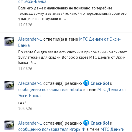
от Экси-Банка
.
Если его даже к начислению не показано, то теребите
техподдержку и вызнавайте, какой-то персональный сбой это
у вас, или вас отлучили от...
12.07.26
Alexander-1
ответил(а) в теме
МТС Деньги от Экси-
Банка
.
По карте Скидка везде есть счетчик в приложении - он считает
10 платежей для скидки. Вопрос о карте МТС Деньги от Экси-
Банка - 5...
11.07.26
Alexander-1
оставил(а) реакцию
Спасибо!
к
сообщению пользователя arbato
в теме
МТС Деньги от
Экси-Банка
.
где?
10.07.26
Alexander-1
оставил(а) реакцию
Спасибо!
к
сообщению пользователя Игорь Ф
в теме
МТС Деньги