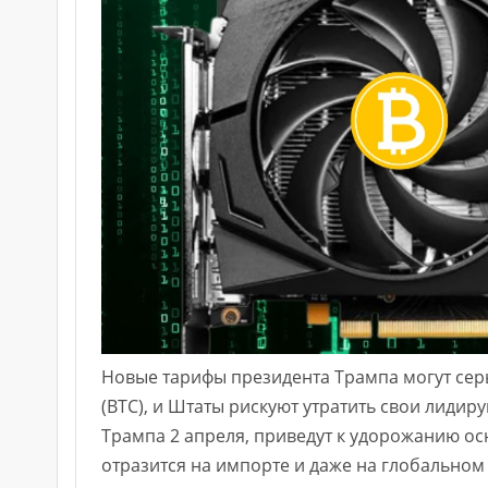
Новые тарифы президента Трампа могут сер
(BTC), и Штаты рискуют утратить свои лид
Трампа 2 апреля, приведут к удорожанию ос
отразится на импорте и даже на глобальном