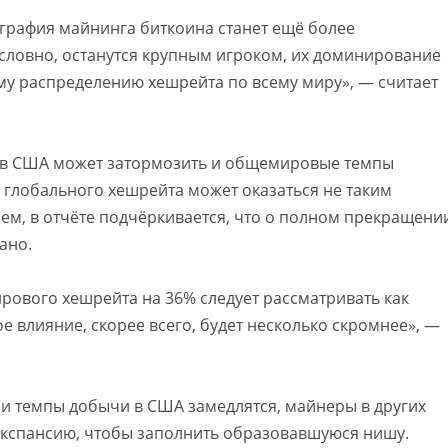
еография майнинга биткоина станет ещё более
словно, останутся крупным игроком, их доминирование
му распределению хешрейта по всему миру», — считает
та в США может затормозить и общемировые темпы
т глобального хешрейта может оказаться не таким
ем, в отчёте подчёркивается, что о полном прекращени
ано.
ового хешрейта на 36% следует рассматривать как
влияние, скорее всего, будет несколько скромнее», —
сли темпы добычи в США замедлятся, майнеры в других
 экспансию, чтобы заполнить образовавшуюся нишу.