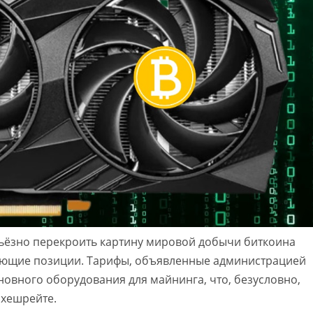
ьёзно перекроить картину мировой добычи биткоина
ирующие позиции. Тарифы, объявленные администрацией
новного оборудования для майнинга, что, безусловно,
 хешрейте.