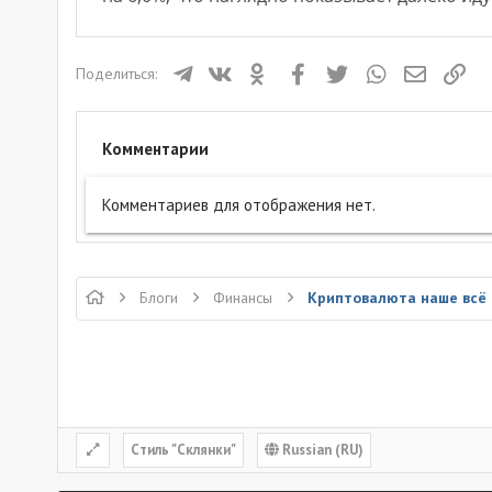
Телеграм
ВКонтакте
Одноклассники
Facebook
Twitter
WhatsApp
Электрон
Ссы
Поделиться:
Комментарии
Комментариев для отображения нет.
Блоги
Финансы
Криптовалюта наше всё
Cтиль "Склянки"
Russian (RU)