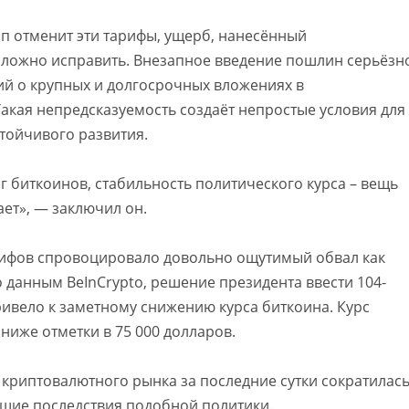
мп отменит эти тарифы, ущерб, нанесённый
сложно исправить. Внезапное введение пошлин серьёзн
й о крупных и долгосрочных вложениях в
ая непредсказуемость создаёт непростые условия для
тойчивого развития.
г биткоинов, стабильность политического курса – вещь
ает», — заключил он.
рифов спровоцировало довольно ощутимый обвал как
о данным BeInCrypto, решение президента ввести 104-
ивело к заметному снижению курса биткоина. Курс
ниже отметки в 75 000 долларов.
криптовалютного рынка за последние сутки сократилас
дущие последствия подобной политики.