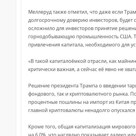
Меллеруд также отметил, что даже если Тра
долгосрочному доверию инвесторов, будет 
осложнило для инвесторов принятие решени
горнодобывающую промышленность США. Так
привлечения капитала, необходимого для ус
«В такой капиталоёмкой отрасли, как майнин
критически важная, а сейчас её явно не хват
Решение президента Трампа о введении та
фондового, так и криптовалютного рынка. П
процентные пошлины на импорт из Китая пр
главной криптовалюты ненадолго опускался 
Кроме того, общая капитализация мирового 
на 6,0%, что наглядно показывает далеко и