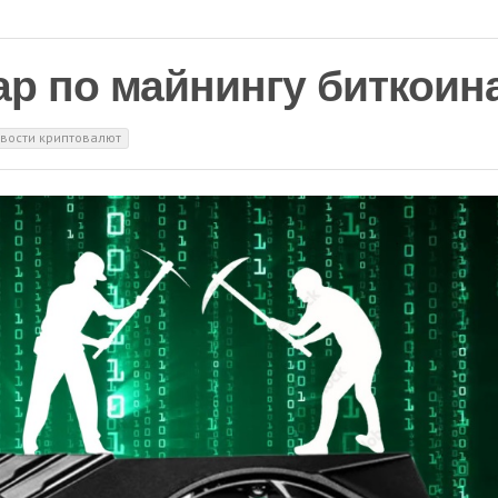
р по майнингу биткоин
вости криптовалют