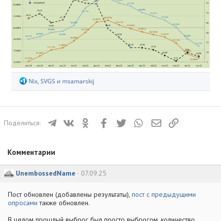
Р
Nix
,
SVGS
и
msamarskij
е
а
к
ц
Телеграм
ВКонтакте
Одноклассники
Facebook
Twitter
WhatsApp
Электронная почта
Ссылка
Поделиться:
и
и
:
Комментарии
UnembossedName
07.09.25
Пост обновлен (добавлены результаты),
пост с предыдущими
опросами
также обновлен.
В целом прошлый выброс был просто выбросом, количество