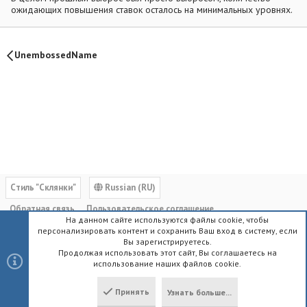
ожидающих повышения ставок осталось на минимальных уровнях.
UnembossedName
Cтиль "Склянки"
Russian (RU)
Обратная связь
Пользовательское соглашение
На данном сайте используются файлы cookie, чтобы
Политика конфиденциальности
Помощь
Главная
R
персонализировать контент и сохранить Ваш вход в систему, если
S
Вы зарегистрируетесь.
S
Продолжая использовать этот сайт, Вы соглашаетесь на
использование наших файлов cookie.
®
Community platform by XenForo
© 2010-2023 XenForo Ltd.
|
Style by
ThemeHouse
Принять
Узнать больше...
Локализация от
XenForo.Info
Сверху
Снизу