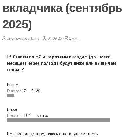
вкладчика (сентябрь
2025)
А
Д
В
UnembossedName
04.09.25
1 мин.
в
а
р
т
т
е
о
а
м
Ставки по НС и коротким вкладам (до шести
р
с
я
месяцев) через полгода будут ниже или выше чем
о
ч
сейчас?
з
т
д
е
а
н
Выше
н
и
Голосов:
7
5.6%
и
я
я
Ниже
Голосов:
104
83.9%
Не изменятся/затрудняюсь ответить/посмотреть