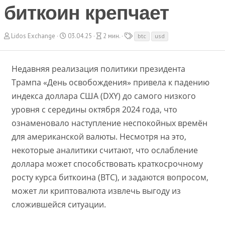
биткоин крепчает
А
Д
В
Т
Lidos Exchange
03.04.25
2 мин.
btc
usd
в
а
р
е
т
т
е
г
о
а
м
и
Недавняя реализация политики президента
р
с
я
о
ч
Трампа «День освобождения» привела к падению
з
т
индекса доллара США (DXY) до самого низкого
д
е
а
н
уровня с середины октября 2024 года, что
н
и
ознаменовало наступление неспокойных времён
и
я
я
для американской валюты. Несмотря на это,
некоторые аналитики считают, что ослабление
доллара может способствовать краткосрочному
росту курса биткоина (BTC), и задаются вопросом,
может ли криптовалюта извлечь выгоду из
сложившейся ситуации.