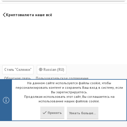
Криптовалюта наше всё
Cтиль "Склянки"
Russian (RU)
Обратная связь
Пользовательское соглашение
На данном сайте используются файлы cookie, чтобы
Политика конфиденциальности
Помощь
Главная
R
персонализировать контент и сохранить Ваш вход в систему, если
S
Вы зарегистрируетесь.
S
Продолжая использовать этот сайт, Вы соглашаетесь на
использование наших файлов cookie.
®
Community platform by XenForo
© 2010-2023 XenForo Ltd.
|
Style by
ThemeHouse
Принять
Узнать больше...
Локализация от
XenForo.Info
Сверху
Снизу