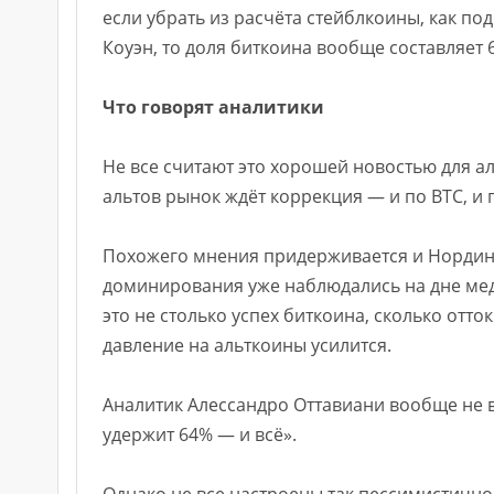
если убрать из расчёта стейблкоины, как по
Коуэн, то доля биткоина вообще составляет 
Что говорят аналитики
Не все считают это хорошей новостью для ал
альтов рынок ждёт коррекция — и по BTC, и 
Похожего мнения придерживается и Нордин 
доминирования уже наблюдались на дне медв
это не столько успех биткоина, сколько отто
давление на альткоины усилится.
Аналитик Алессандро Оттавиани вообще не ви
удержит 64% — и всё».
Однако не все настроены так пессимистично.