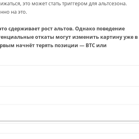
жаться, это может стать триггером для альтсезона.
нно на это.
 это сдерживает рост альтов. Однако поведение
тенциальные откаты могут изменить картину уже в
ервым начнёт терять позиции — BTC или
ная почта
лка