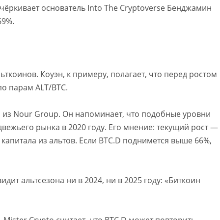
дчёркивает основатель Into The Cryptoverse Бенджамин
69%.
ьткоинов. Коуэн, к примеру, полагает, что перед ростом
по парам ALT/BTC.
из Nour Group. Он напоминает, что подобные уровни
ежьего рынка в 2020 году. Его мнение: текущий рост —
к капитала из альтов. Если BTC.D поднимется выше 66%,
дит альтсезона ни в 2024, ни в 2025 году: «Биткоин
 Mister Crypto считает, что BTC.D может повторить