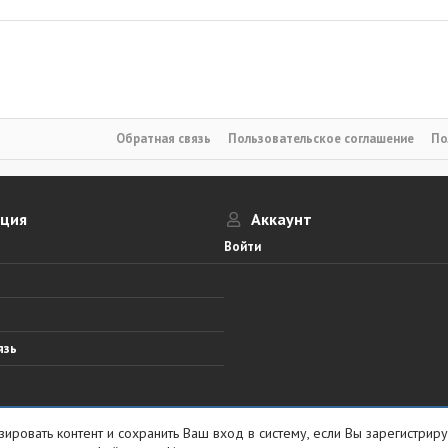
Обратная связь
Пользовательское соглашение
По
ация
Аккаунт
Войти
язь
ировать контент и сохранить Ваш вход в систему, если Вы зарегистриру
e by ThemeHouse