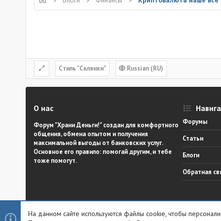
Блоги
Финансы
Криптовалюта наше всё
Cтиль "Склянки"
Russian (RU)
О нас
Навиг
Форумы
Форум "Храни Деньги!" создан для комфортного
общения, обмена опытом и получения
Статьи
максимальной выгоды от банковских услуг.
Основное его правило: помогай другим, и тебе
Блоги
тоже помогут.
Обратная св
На данном сайте используются файлы cookie, чтобы персонализ
®
Community platform by XenForo
© 2010-2023 XenForo Ltd.
|
Styl